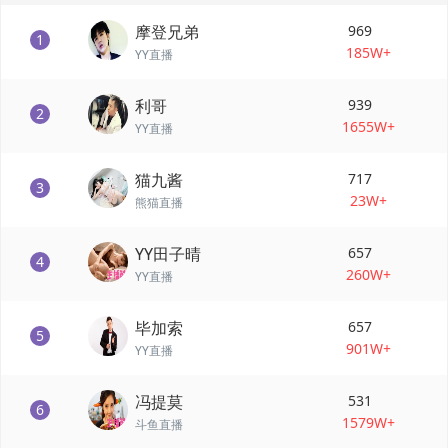
摩登兄弟
969
1
185W+
YY直播
利哥
939
2
1655W+
YY直播
猫九酱
717
3
23W+
熊猫直播
YY田子晴
657
4
260W+
YY直播
毕加索
657
5
901W+
YY直播
冯提莫
531
6
1579W+
斗鱼直播