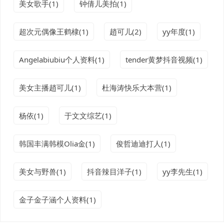
美女歌手(1)
钟倩儿美拍(1)
超次元偶像王鹤棣(1)
趙可儿(2)
yy年度(1)
Angelabiubiu个人资料(1)
tender黄梦抖音视频(1)
美女主播趙可儿(1)
杜海涛快乐大本营(1)
杨依(1)
于文文综艺(1)
韩国丰满韩模Olia金(1)
俊哲迪迪打人(1)
美女与野兽(1)
抖音辣目洋子(1)
yy李先生(1)
金子金子涵个人资料(1)