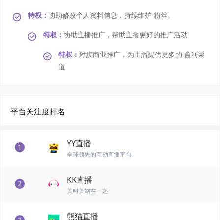
特权：
协助修改个人资料信息，持续维护 粉丝。
特权：
协助主播推广，帮助主播更好的推广活动
特权：
对接商业推广，为主播提供更多的 盈利渠
道
平台关注度排名
YY直播
1
全球领先的互动直播平台
KK直播
2
美时美刻在一起
熊猫直播
3