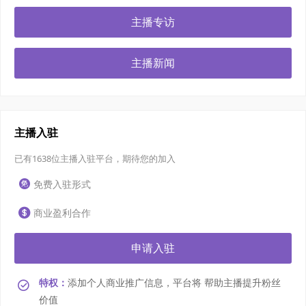
主播专访
主播新闻
主播入驻
已有1638位主播入驻平台，期待您的加入
免费入驻形式
商业盈利合作
申请入驻
特权：
添加个人商业推广信息，平台将 帮助主播提升粉丝
价值