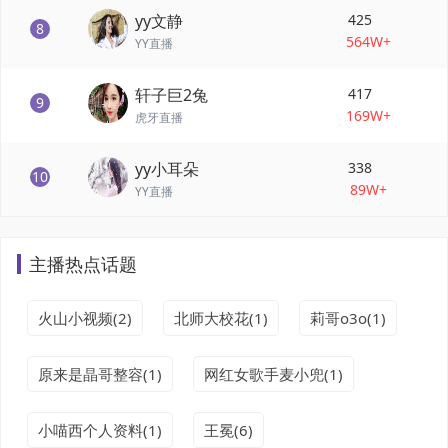
yy文静
425
8
564W+
YY直播
轩子巨2兔
417
9
169W+
虎牙直播
yy小耳朵
338
10
89W+
YY直播
主播热点话题
火山小视频(2)
北师大校花(1)
莉哥o3o(1)
原来是晶哥整容(1)
网红女歌手麦小兜(1)
小喵西个人资料(1)
王冕(6)