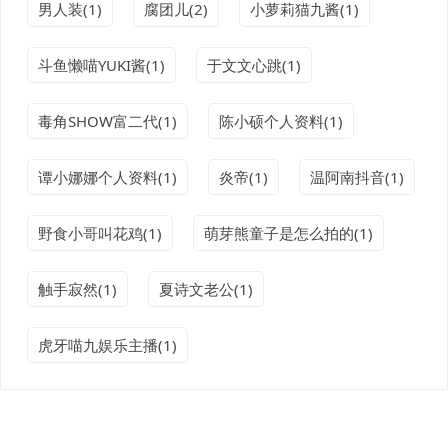
男人装(1)
腐团儿(2)
小萝莉猫九酱(1)
斗鱼懒喵YUKI酱(1)
于文文心跳(1)
毒角SHOW富二代(1)
陈小硕个人资料(1)
谭小娜娜个人资料(1)
炎帝(1)
温阿南抖音(1)
野食小哥叫花鸡(1)
萌芽熊童子是怎么拍的(1)
触手寂然(1)
夏诗文老公(1)
虎牙喵九娱乐主播(1)