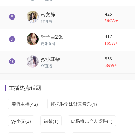
yy文静
425
8
564W+
YY直播
轩子巨2兔
417
9
169W+
虎牙直播
yy小耳朵
338
10
89W+
YY直播
主播热点话题
颜值主播(42)
拜托啦学妹背景音乐(1)
yy小艾(2)
语梨(1)
Er杨梅儿个人资料(1)