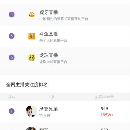
虎牙直播
4
中国领先的弹幕式直播互动平台
斗鱼直播
5
每个人的直播平台
龙珠直播
6
龙珠游戏直播平台
全网主播关注度排名
排名
主播
热度/粉丝量
摩登兄弟
969
1
185W+
YY直播
939