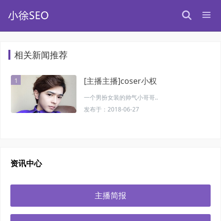
相关新闻推荐
[主播主播]coser小权
1
一个男扮女装的帅气小哥哥..
发布于：2018-06-27
资讯中心
主播简报