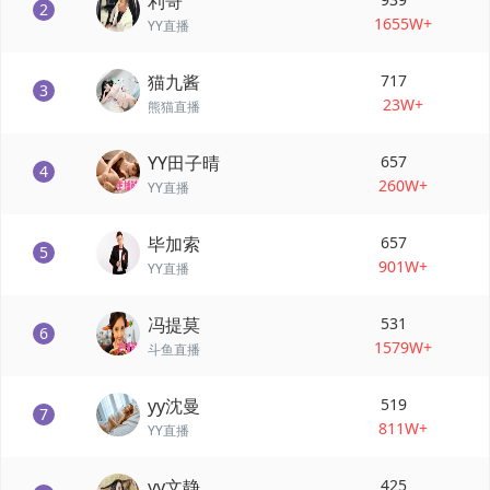
利哥
2
1655W+
YY直播
猫九酱
717
3
23W+
熊猫直播
YY田子晴
657
4
260W+
YY直播
毕加索
657
5
901W+
YY直播
冯提莫
531
6
1579W+
斗鱼直播
yy沈曼
519
7
811W+
YY直播
yy文静
425