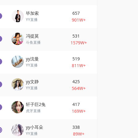
毕加索
657
5
YY直播
901W+
冯提莫
531
6
斗鱼直播
1579W+
yy沈曼
519
7
YY直播
811W+
yy文静
425
8
YY直播
564W+
轩子巨2兔
417
9
虎牙直播
169W+
yy小耳朵
338
0
YY直播
89W+