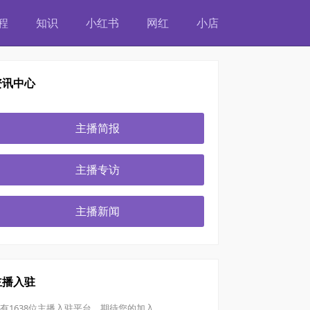
程
知识
小红书
网红
小店
程
知识
小红书
网红
小店
资讯中心
主播简报
主播专访
主播新闻
主播入驻
有1638位主播入驻平台，期待您的加入