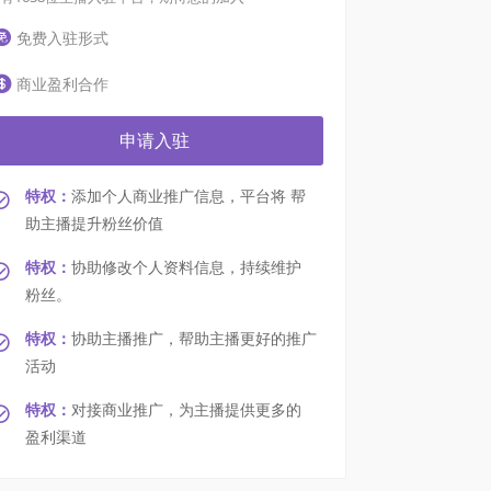
免费入驻形式
商业盈利合作
申请入驻
特权：
添加个人商业推广信息，平台将 帮
助主播提升粉丝价值
特权：
协助修改个人资料信息，持续维护
粉丝。
特权：
协助主播推广，帮助主播更好的推广
活动
特权：
对接商业推广，为主播提供更多的
盈利渠道