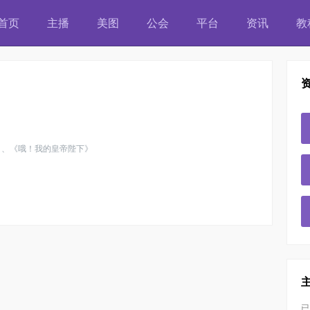
首页
主播
美图
公会
平台
资讯
教
首页
主播
美图
公会
平台
资讯
教
》、《哦！我的皇帝陛下》
已