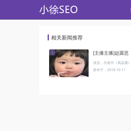
相关新闻推荐
[主播主播]赵露思
1
演员，代表作《凤囚凰
发布于：2018-10-11