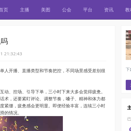
首页
主播
美图
公会
平台
资讯
教
首页
主播
美图
公会
平台
资讯
教
累吗
1 21:32:43
下
人开播、直播类型和节奏把控，不同场景感受差别很
动、控场、引导下单，三小时下来大多会觉得疲惫。
话术，还要紧盯评论、调整节奏，嗓子、精神和体力都
度紧绷，疲惫感会更明显。即便经验丰富，连续三小时
滑的情况。
已