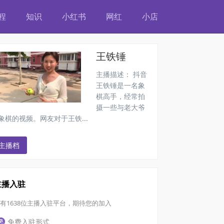
程
知识
小红书
网红
小店
程
知识
小红书
网红
小店
王铁锤
主播描述：
抖音
王铁锤是一名象
棋高手，经常拍
摄一些与老大爷
象棋的视频。网友对于王铁...
主播档
主播入驻
有1638位主播入驻平台，期待您的加入
免费入驻形式