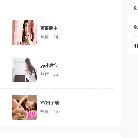
8
9
薇薇萌主
热度：14
1
yy小君宝
热度：22
YY田子晴
热度：657