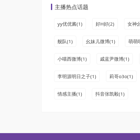
主播热点话题
yy优优酱(1)
好H好(2)
女神幺
舰队(1)
幺妹儿微博(1)
萌萌哒
小喵西微博(1)
戚蓝尹微博(1)
李明源明日之子(1)
莉哥o3o(1)
情感主播(1)
抖音张凯毅(1)